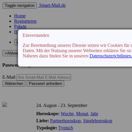
Smart-Mail.de
Toggle navigation
Home
Registrieren
Pakete
Horoskop
Einverstanden
Login
Zur Bereitstellung unserer Dienste setzen wir Cookies fü
Daten. Mit der Nutzung unserer Webseiten erklären Sie sic
×
Abbrechen
Näheres dazu finden Sie in unseren
Datenschutzrichtlinien
Passwort vergessen
E-Mail
Abbrechen
Passwort anfordern
24. August - 23. September
Horoskope:
Woche
,
Monat
,
Jahr
Liebe:
Partnerhoroskop
,
Singlehoroskop
Typologie:
Typisch