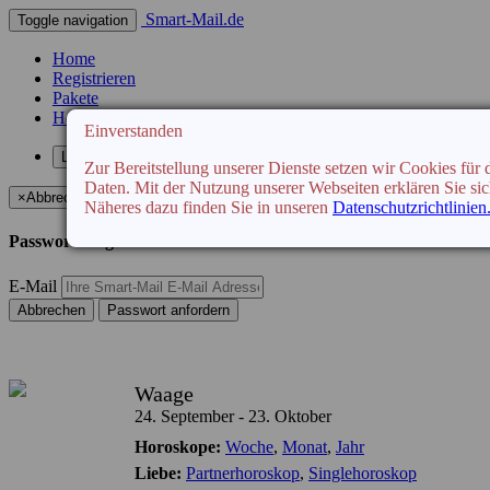
Smart-Mail.de
Toggle navigation
Home
Registrieren
Pakete
Horoskop
Einverstanden
Login
Zur Bereitstellung unserer Dienste setzen wir Cookies fü
Daten. Mit der Nutzung unserer Webseiten erklären Sie sic
×
Abbrechen
Näheres dazu finden Sie in unseren
Datenschutzrichtlinien
Passwort vergessen
E-Mail
Abbrechen
Passwort anfordern
Waage
24. September - 23. Oktober
Horoskope:
Woche
,
Monat
,
Jahr
Liebe:
Partnerhoroskop
,
Singlehoroskop