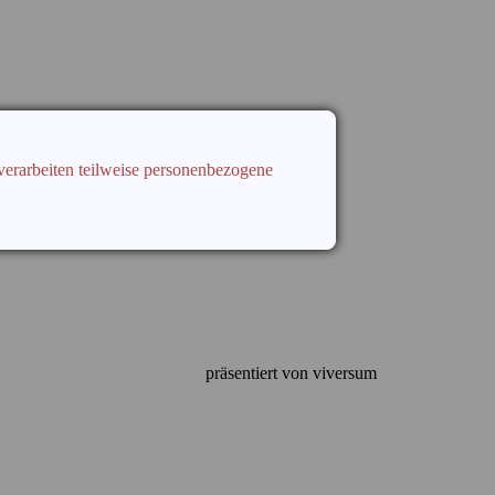
verarbeiten teilweise personenbezogene
präsentiert von viversum