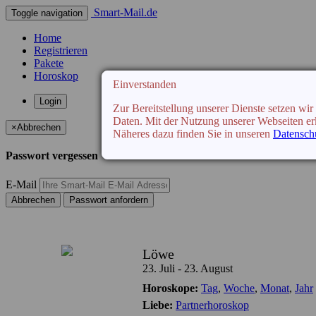
Smart-Mail.de
Toggle navigation
Home
Registrieren
Pakete
Horoskop
Einverstanden
Login
Zur Bereitstellung unserer Dienste setzen w
Daten. Mit der Nutzung unserer Webseiten erk
×
Abbrechen
Näheres dazu finden Sie in unseren
Datenschu
Passwort vergessen
E-Mail
Abbrechen
Passwort anfordern
Löwe
23. Juli - 23. August
Horoskope:
Tag
,
Woche
,
Monat
,
Jahr
Liebe:
Partnerhoroskop