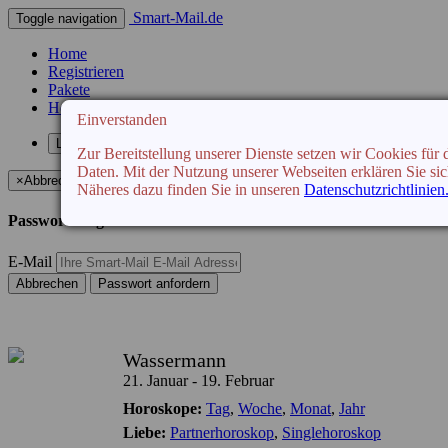
Smart-Mail.de
Toggle navigation
Home
Registrieren
Pakete
Horoskop
Einverstanden
Login
Zur Bereitstellung unserer Dienste setzen wir Cookies fü
Daten. Mit der Nutzung unserer Webseiten erklären Sie sic
×
Abbrechen
Näheres dazu finden Sie in unseren
Datenschutzrichtlinien
Passwort vergessen
E-Mail
Abbrechen
Passwort anfordern
Wassermann
21. Januar - 19. Februar
Horoskope:
Tag
,
Woche
,
Monat
,
Jahr
Liebe:
Partnerhoroskop
,
Singlehoroskop